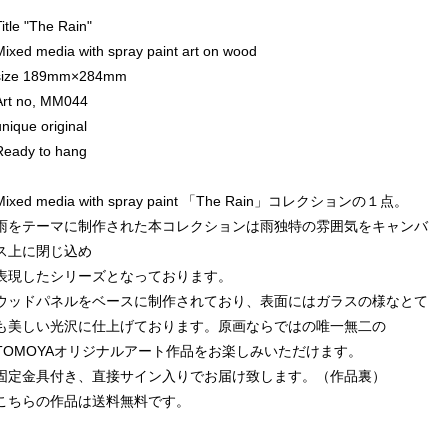
Title "The Rain"
Mixed media with spray paint art on wood
size 189mm×284mm
Art no, MM044
unique original
Ready to hang
Mixed media with spray paint 「The Rain」コレクションの１点。
雨をテーマに制作された本コレクションは雨独特の雰囲気をキャンバ
ス上に閉じ込め
表現したシリーズとなっております。
ウッドパネルをベースに制作されており、表面にはガラスの様なとて
も美しい光沢に仕上げております。原画ならではの唯一無二の
TOMOYAオリジナルアート作品をお楽しみいただけます。
固定金具付き、直接サイン入りでお届け致します。（作品裏）
こちらの作品は送料無料です。