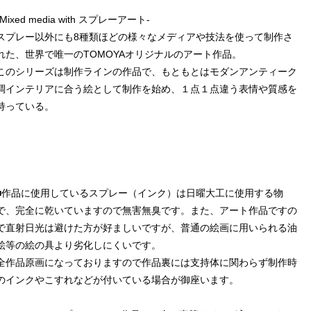
-Mixed media with スプレーアート-
スプレー以外にも8種類ほどの様々なメディアや技法を使って制作さ
れた、世界で唯一のTOMOYAオリジナルのアート作品。
このシリーズは制作ラインの作品で、もともとはモダンアンティーク
調インテリアに合う絵として制作を始め、１点１点違う表情や質感を
持っている。
■作品に使用しているスプレー（インク）は日曜大工に使用する物
で、完全に乾いていますので無害無臭です。また、アート作品ですの
で直射日光は避けた方が好ましいですが、普通の絵画に用いられる油
絵等の絵の具より劣化しにくいです。
全作品原画になっておりますので作品裏には支持体に関わらず制作時
のインクやこすれなどが付いている場合が御座います。