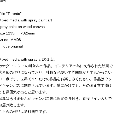
原画
itle "Toronto"
Mixed media with spray paint art
spray paint on wood canvas
size 1235mm×825mm
Art no, MM08
unique original
Mixed media with spray artの１点。
カナダ トロントの町並みの作品。インテリアの為に制作された絵画で
大きめの作品になっており、独特な色使いで雰囲気がとてもかっこい
い１点です。世界で１つだけの作品をお楽しみください。作品はウッ
ドキャンバスに制作されています。壁にかけても、そのまま立て掛け
ても雰囲気が出ると思います。
写真はありませんがキャンバス裏に固定金具付き、直接サイン入りで
お届け致します。
こちらの作品は送料無料です。