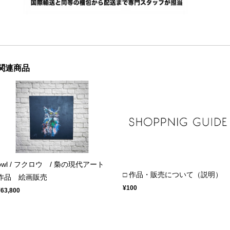
関連商品
owl / フクロウ / 梟の現代アート
□ 作品・販売について（説明）
作品 絵画販売
¥100
¥63,800