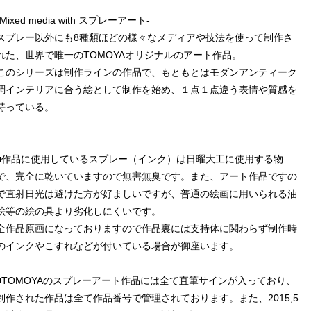
-Mixed media with スプレーアート-
スプレー以外にも8種類ほどの様々なメディアや技法を使って制作さ
れた、世界で唯一のTOMOYAオリジナルのアート作品。
このシリーズは制作ラインの作品で、もともとはモダンアンティーク
調インテリアに合う絵として制作を始め、１点１点違う表情や質感を
持っている。
■作品に使用しているスプレー（インク）は日曜大工に使用する物
で、完全に乾いていますので無害無臭です。また、アート作品ですの
で直射日光は避けた方が好ましいですが、普通の絵画に用いられる油
絵等の絵の具より劣化しにくいです。
全作品原画になっておりますので作品裏には支持体に関わらず制作時
のインクやこすれなどが付いている場合が御座います。
■TOMOYAのスプレーアート作品には全て直筆サインが入っており、
制作された作品は全て作品番号で管理されております。また、2015,5