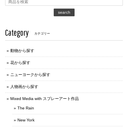
search
Category
カテゴリー
動物から探す
花から探す
ニューヨークから探す
人物画から探す
Mixed Media with スプレーアート作品
The Rain
New York