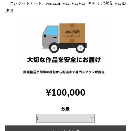
クレジットカード、Amazon Pay, PayPay, キャリア決済, PayID
決済
¥100,000
数量