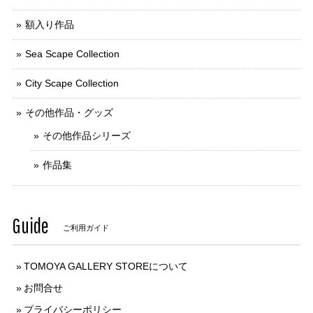
額入り作品
Sea Scape Collection
City Scape Collection
その他作品・グッズ
その他作品シリーズ
作品集
Guide
ご利用ガイド
TOMOYA GALLERY STOREについて
お問合せ
プライバシーポリシー