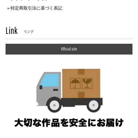
特定商取引法に基づく表記
Link
リンク
Official site