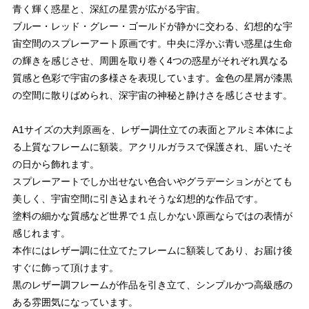
青く輝く惑星と、深紅の星雲が広がる宇宙。
ブルー・レッド・グレー・ゴールドが静かに交わる、幻想的な宇
宙空間のスプレーアート原画です。中央に浮かぶ青い惑星は生命
の輝きを感じさせ、周囲を取り巻く4つの惑星がそれぞれ異なる
質感と色彩で宇宙の多様さを表現しています。金色の星屑が漆黒
の空間に散りばめられ、深宇宙の神秘と静けさを感じさせます。
A1サイズの大判原画を、レザー調仕立ての表面とアルミ本体によ
る上質なフレームに額装。アクリルガラスで保護され、届いたそ
の日から飾れます。
スプレーアートでしか出せない色合いやグラデーションがとても
美しく、宇宙空間に引き込まれそうな幻想的な作品です。
塗料の細かな質感など世界で１点しかない原画ならではの表情が
感じれます。
本作にはレザー調に仕立てたフレームに額装してあり、お届け後
すぐに飾って頂けます。
黒のレザー調フレームが作品を引き立て、シンプルかつ高級感の
ある雰囲気になっています。