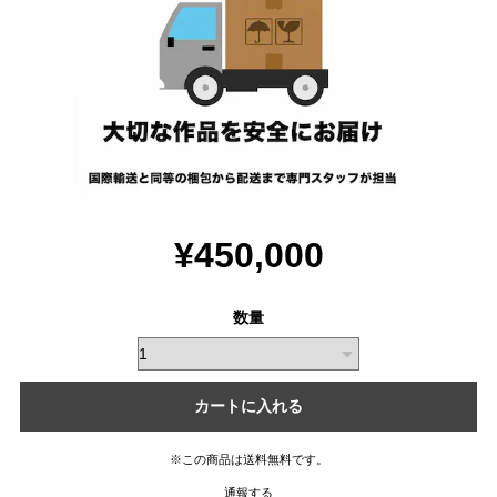
¥450,000
数量
カートに入れる
※この商品は
送料無料
です。
通報する