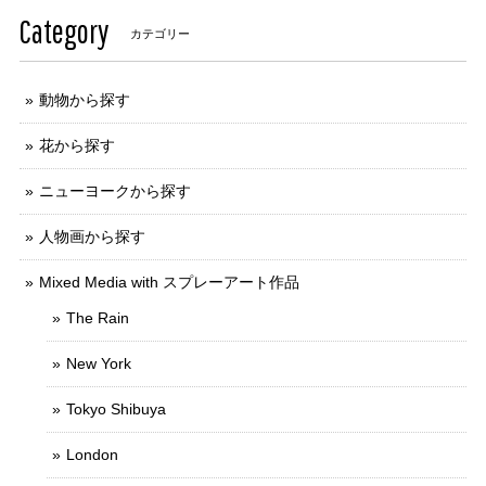
Category
カテゴリー
動物から探す
花から探す
ニューヨークから探す
人物画から探す
Mixed Media with スプレーアート作品
The Rain
New York
Tokyo Shibuya
London