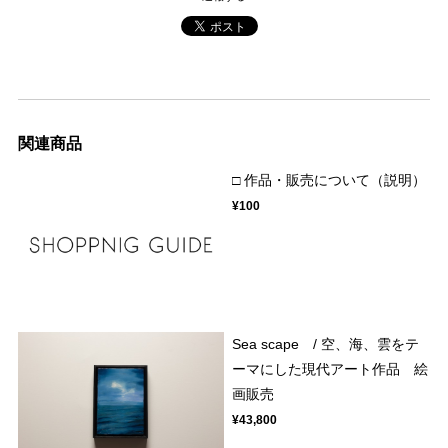
関連商品
□ 作品・販売について（説明）
¥100
Sea scape / 空、海、雲をテ
ーマにした現代アート作品 絵
画販売
¥43,800