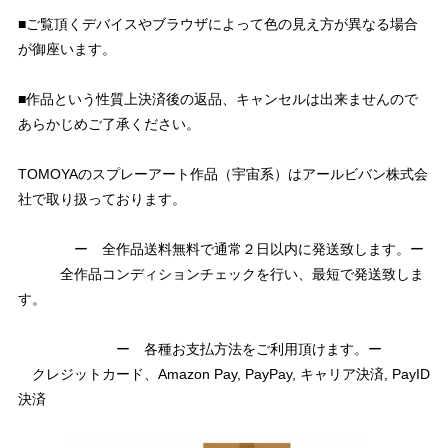
■ご覧頂くデバイスやブラウザによって色の見え方が異なる場合
が御座います。
■作品という性質上決済後の返品、キャンセルは出来ませんので
あらかじめご了承ください。
TOMOYAのスプレーアート作品（宇宙系）はアールビバン株式会
社で取り扱っております。
ー 全作品送料無料で通常２日以内に発送致します。ー
全作品コンディションチェックを行い、最短で発送致しま
す。
ー 各種お支払方法をご利用頂けます。ー
クレジットカード、Amazon Pay, PayPay, キャリア決済, PayID
決済